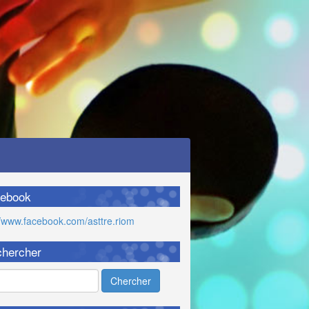
ebook
//www.facebook.com/asttre.riom
hercher
Chercher