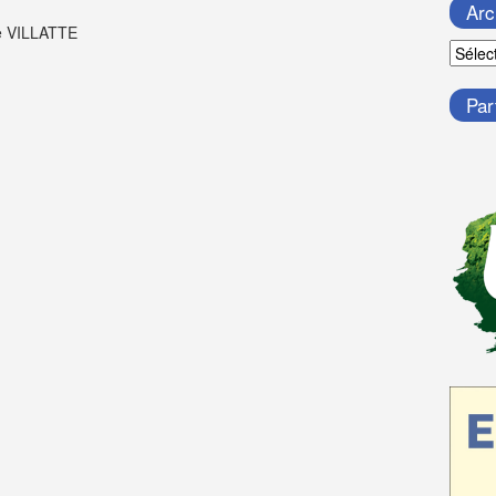
Arc
ne VILLATTE
Archi
Par