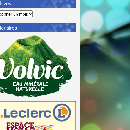
hives
ves
tenaires