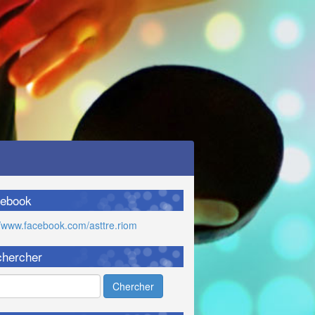
ebook
//www.facebook.com/asttre.riom
hercher
Chercher