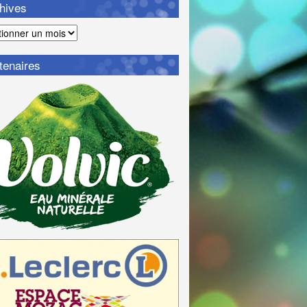
hives
ves
tenaires