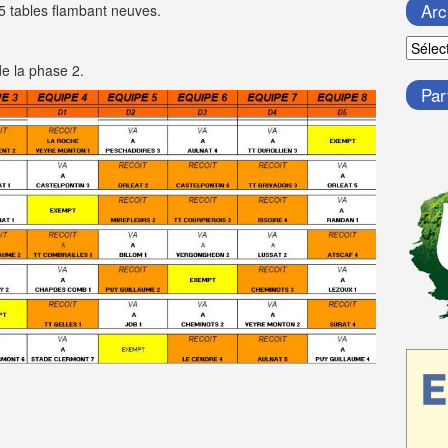
Arc
 5 tables flambant neuves.
Archi
de la phase 2.
Par